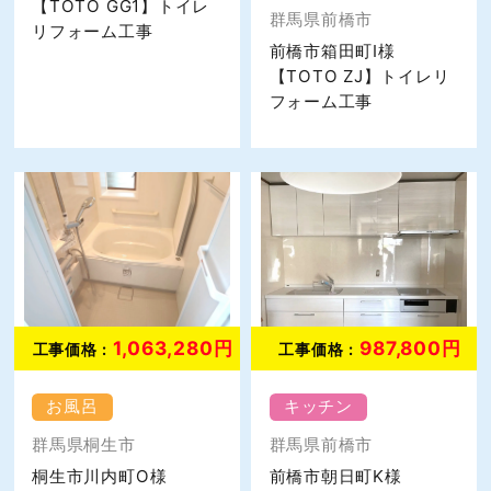
【TOTO GG1】トイレ
群馬県前橋市
リフォーム工事
前橋市箱田町I様
【TOTO ZJ】トイレリ
フォーム工事
1,063,280円
987,800円
工事価格 :
工事価格 :
お風呂
キッチン
群馬県桐生市
群馬県前橋市
桐生市川内町O様
前橋市朝日町K様