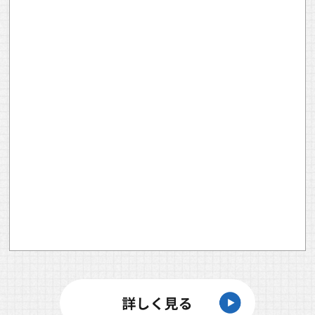
りです。
（1）ユーザーに自分の登録情報の閲覧や修正，利用
状況の閲覧を行っていただくために，氏名，住所，連
絡先，支払方法などの登録情報，利用されたサービス
や購入された商品，およびそれらの代金などに関する
情報を表示する目的
（2）ユーザーにお知らせや連絡をするためにメール
アドレスを利用する場合やユーザーに商品を送付した
り必要に応じて連絡したりするため，氏名や住所など
の連絡先情報を利用する目的
（3）ユーザーの本人確認を行うために，氏名，生年
月日，住所，電話番号，銀行口座番号，クレジットカ
ード番号，運転免許証番号，配達証明付き郵便の到達
結果などの情報を利用する目的
（4）ユーザーに代金を請求するために，購入された
商品名や数量，利用されたサービスの種類や期間，回
数，請求金額，氏名，住所，銀行口座番号やクレジッ
トカード番号などの支払に関する情報などを利用する
目的
（5）ユーザーが簡便にデータを入力できるようにす
るために，当社に登録されている情報を入力画面に表
示させたり，ユーザーのご指示に基づいて他のサービ