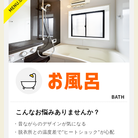
おそれがある場合
（3）その他法令に違反することとなる場合
前項の定めにかかわらず，履歴情報および特性情報な
どの個人情報以外の情報については，原則として開示
いたしません。
第６条（個人情報の訂正および削除）
ユーザーは，当社の保有する自己の個人情報が誤った
情報である場合には，当社が定める手続きにより，当
社に対して個人情報の訂正または削除を請求すること
ができます。
当社は，ユーザーから前項の請求を受けてその請求に
応じる必要があると判断した場合には，遅滞なく，当
該個人情報の訂正または削除を行い，これをユーザー
に通知します。
こんなお悩みありませんか？
第７条（個人情報の利用停止等）
・昔ながらのデザインが気になる
当社は，本人から，個人情報が，利用目的の範囲を超
・脱衣所との温度差で“ヒートショック”が心配
えて取り扱われているという理由，または不正の手段