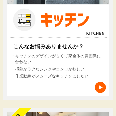
（2）合併その他の事由による事業の承継に伴って
個人情報が提供される場合
（3）個人情報を特定の者との間で共同して利用す
る場合であって，その旨並びに共同して利用される個
人情報の項目，共同して利用する者の範囲，利用する
者の利用目的および当該個人情報の管理について責任
を有する者の氏名または名称について，あらかじめ本
人に通知し，または本人が容易に知り得る状態に置い
ているとき
こんなお悩みありませんか？
第５条（個人情報の開示）
・キッチンのデザインが古くて家全体の雰囲気に
合わない
当社は，本人から個人情報の開示を求められたとき
・掃除がラクなシンクやコンロが欲しい
は，本人に対し，遅滞なくこれを開示します。ただ
・作業動線がスムーズなキッチンにしたい
し，開示することにより次のいずれかに該当する場合
は，その全部または一部を開示しないこともあり，開
示しない決定をした場合には，その旨を遅滞なく通知
します。なお，個人情報の開示に際しては，１件あた
り１，０００円の手数料を申し受けます。
（1）本人または第三者の生命，身体，財産その他の
権利利益を害するおそれがある場合
（2）当社の業務の適正な実施に著しい支障を及ぼす