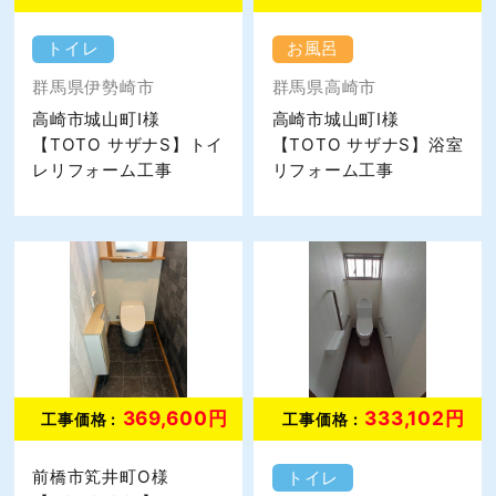
トイレ
お風呂
群馬県伊勢崎市
群馬県高崎市
高崎市城山町I様
高崎市城山町I様
【TOTO サザナS】トイ
【TOTO サザナS】浴室
レリフォーム工事
リフォーム工事
369,600円
333,102円
工事価格 :
工事価格 :
前橋市笂井町O様
トイレ