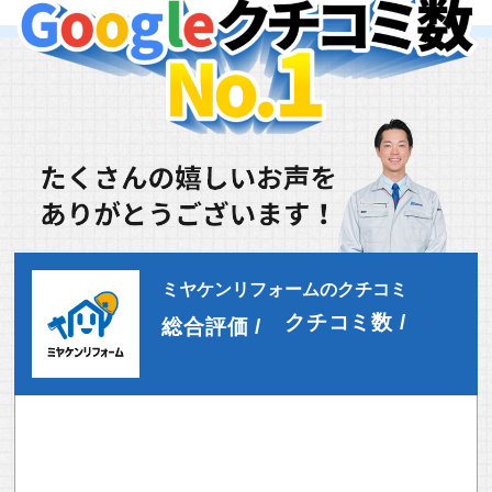
当社は，ユーザーが利用登録をする際に氏名，生年月
日，住所，電話番号，メールアドレス，銀行口座番
号，クレジットカード番号，運転免許証番号などの個
人情報をお尋ねすることがあります。また，ユーザー
と提携先などとの間でなされたユーザーの個人情報を
含む取引記録や，決済に関する情報を当社の提携先
（情報提供元，広告主，広告配信先などを含みます。
以下，｢提携先｣といいます。）などから収集するこ
とがあります。
当社は，ユーザーについて，利用したサービスやソフ
トウエア，購入した商品，閲覧したページや広告の履
歴，検索した検索キーワード，利用日時，利用方法，
利用環境（携帯端末を通じてご利用の場合の当該端末
ミヤケンリフォームのクチコミ
の通信状態，利用に際しての各種設定情報なども含み
クチコミ数 /
ます），IPアドレス，クッキー情報，位置情報，端末
総合評価 /
の個体識別情報などの履歴情報および特性情報を，ユ
ーザーが当社や提携先のサービスを利用しまたはペー
ジを閲覧する際に収集します。
第３条（個人情報を収集・利用する目的）
当社が個人情報を収集・利用する目的は，以下のとお