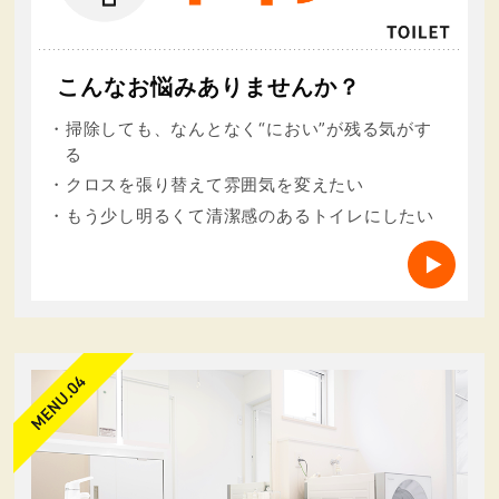
お願いいたします。
社名：株式会社ミヤケン
住所：〒371-0013 群馬県前橋市西片貝町4-22-3
こんなお悩みありませんか？
電話：0120-05-3838
・掃除しても、なんとなく“におい”が残る気がす
る
・クロスを張り替えて雰囲気を変えたい
・もう少し明るくて清潔感のあるトイレにしたい