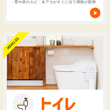
・壁や床のカビ・水アカがすぐに出て掃除が面倒
により取得されたものであるという理由により，その
利用の停止または消去（以下，「利用停止等」といい
ます。）を求められた場合には，遅滞なく必要な調査
を行い，その結果に基づき，個人情報の利用停止等を
行い，その旨本人に通知します。ただし，個人情報の
利用停止等に多額の費用を有する場合その他利用停止
等を行うことが困難な場合であって，本人の権利利益
を保護するために必要なこれに代わるべき措置をとれ
る場合は，この代替策を講じます。
第８条（プライバシーポリシーの変更）
本ポリシーの内容は，ユーザーに通知することなく，
変更することができるものとします。
当社が別途定める場合を除いて，変更後のプライバシ
ーポリシーは，本ウェブサイトに掲載したときから効
力を生じるものとします。
第９条（お問い合わせ窓口）
本ポリシーに関するお問い合わせは，下記の窓口まで