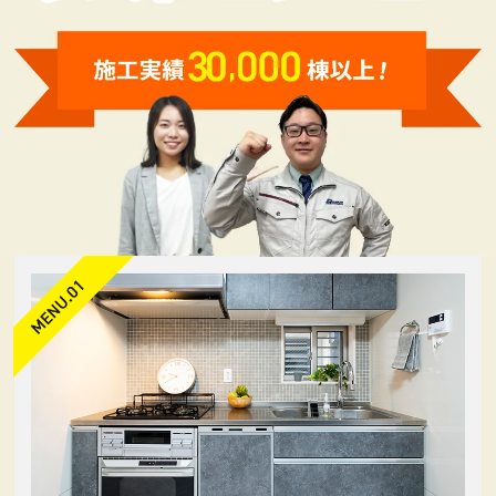
（2）人の生命，身体または財産の保護のために必要
がある場合であって，本人の同意を得ることが困難で
あるとき
（3）公衆衛生の向上または児童の健全な育成の推進
のために特に必要がある場合であって，本人の同意を
得ることが困難であるとき
（4）国の機関もしくは地方公共団体またはその委託
を受けた者が法令の定める事務を遂行することに対し
て協力する必要がある場合であって，本人の同意を得
ることにより当該事務の遂行に支障を及ぼすおそれが
あるとき
（5）予め次の事項を告知あるいは公表をしている場
合
利用目的に第三者への提供を含むこと
第三者に提供されるデータの項目
第三者への提供の手段または方法
本人の求めに応じて個人情報の第三者への提供を停止
すること
前項の定めにかかわらず，次に掲げる場合は第三者に
は該当しないものとします。
（1）当社が利用目的の達成に必要な範囲内におい
て個人情報の取扱いの全部または一部を委託する場合