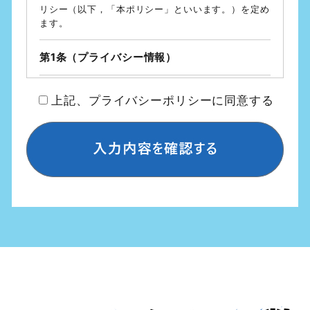
リシー（以下，「本ポリシー」といいます。）を定め
ます。
第1条（プライバシー情報）
プライバシー情報のうち「個人情報」とは，個人情報
上記、プライバシーポリシーに同意する
保護法にいう「個人情報」を指すものとし，生存する
個人に関する情報であって，当該情報に含まれる氏
名，生年月日，住所，電話番号，連絡先その他の記述
等により特定の個人を識別できる情報を指します。
プライバシー情報のうち「履歴情報および特性情報」
とは，上記に定める「個人情報」以外のものをいい，
ご利用いただいたサービスやご購入いただいた商品，
ご覧になったページや広告の履歴，ユーザーが検索さ
れた検索キーワード，ご利用日時，ご利用の方法，ご
利用環境，郵便番号や性別，職業，年齢，ユーザーの
IPアドレス，クッキー情報，位置情報，端末の個体識
別情報などを指します。
第２条（プライバシー情報の収集方法）