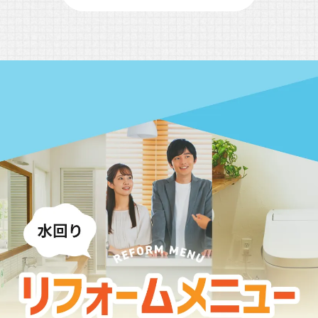
スなど（提携先が提供するものも含みます）に転送し
たりする目的
（6）代金の支払を遅滞したり第三者に損害を発生さ
せたりするなど，本サービスの利用規約に違反したユ
ーザーや，不正・不当な目的でサービスを利用しよう
とするユーザーの利用をお断りするために，利用態
様，氏名や住所など個人を特定するための情報を利用
する目的
（7）ユーザーからのお問い合わせに対応するため
に，お問い合わせ内容や代金の請求に関する情報など
当社がユーザーに対してサービスを提供するにあたっ
て必要となる情報や，ユーザーのサービス利用状況，
連絡先情報などを利用する目的
（8）上記の利用目的に付随する目的
第４条（個人情報の第三者提供）
当社は，次に掲げる場合を除いて，あらかじめユーザ
ーの同意を得ることなく，第三者に個人情報を提供す
ることはありません。ただし，個人情報保護法その他
の法令で認められる場合を除きます。
（1）法令に基づく場合