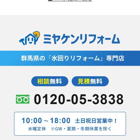
当社は，ユーザーが利用登録をする際に氏名，生年月
日，住所，電話番号，メールアドレス，銀行口座番号，
クレジットカード番号，運転免許証番号などの個人情報
をお尋ねすることがあります。また，ユーザーと提携先
などとの間でなされたユーザーの個人情報を含む取引記
録や，決済に関する情報を当社の提携先（情報提供元，
広告主，広告配信先などを含みます。以下，｢提携先｣と
いいます。）などから収集することがあります。
当社は，ユーザーについて，利用したサービスやソフト
ウエア，購入した商品，閲覧したページや広告の履歴，
検索した検索キーワード，利用日時，利用方法，利用環
境（携帯端末を通じてご利用の場合の当該端末の通信状
態，利用に際しての各種設定情報なども含みます），IP
アドレス，クッキー情報，位置情報，端末の個体識別情
報などの履歴情報および特性情報を，ユーザーが当社や
提携先のサービスを利用しまたはページを閲覧する際に
収集します。
第３条（個人情報を収集・利用する目的）