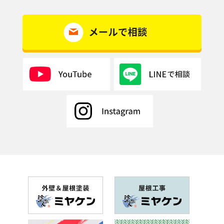
当社が個人情報を収集・利用する目的は，以下のとおり
です。
（1）ユーザーに自分の登録情報の閲覧や修正，利用状
況の閲覧を行っていただくために，氏名，住所，連絡
先，支払方法などの登録情報，利用されたサービスや購
入された商品，およびそれらの代金などに関する情報を
表示する目的
（2）ユーザーにお知らせや連絡をするためにメールア
ドレスを利用する場合やユーザーに商品を送付したり必
要に応じて連絡したりするため，氏名や住所などの連絡
先情報を利用する目的
（3）ユーザーの本人確認を行うために，氏名，生年月
日，住所，電話番号，銀行口座番号，クレジットカード
番号，運転免許証番号，配達証明付き郵便の到達結果な
どの情報を利用する目的
（4）ユーザーに代金を請求するために，購入された商
品名や数量，利用されたサービスの種類や期間，回数，
請求金額，氏名，住所，銀行口座番号やクレジットカー
ド番号などの支払に関する情報などを利用する目的
（5）ユーザーが簡便にデータを入力できるようにする
ために，当社に登録されている情報を入力画面に表示さ
せたり，ユーザーのご指示に基づいて他のサービスなど
（提携先が提供するものも含みます）に転送したりする