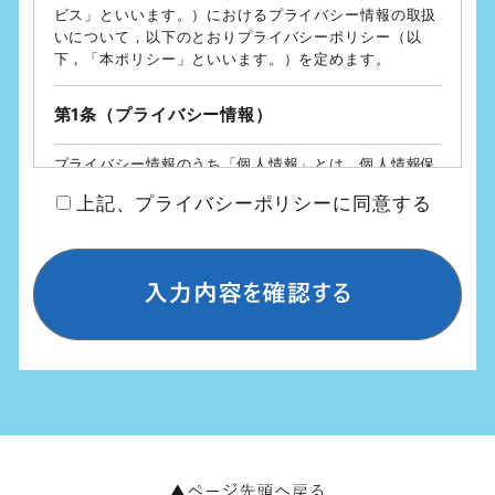
ビス」といいます。）におけるプライバシー情報の取扱
いについて，以下のとおりプライバシーポリシー（以
下，「本ポリシー」といいます。）を定めます。
第1条（プライバシー情報）
プライバシー情報のうち「個人情報」とは，個人情報保
護法にいう「個人情報」を指すものとし，生存する個人
上記、プライバシーポリシーに同意する
に関する情報であって，当該情報に含まれる氏名，生年
月日，住所，電話番号，連絡先その他の記述等により特
定の個人を識別できる情報を指します。
プライバシー情報のうち「履歴情報および特性情報」と
は，上記に定める「個人情報」以外のものをいい，ご利
用いただいたサービスやご購入いただいた商品，ご覧に
なったページや広告の履歴，ユーザーが検索された検索
キーワード，ご利用日時，ご利用の方法，ご利用環境，
郵便番号や性別，職業，年齢，ユーザーのIPアドレス，
クッキー情報，位置情報，端末の個体識別情報などを指
します。
第２条（プライバシー情報の収集方法）