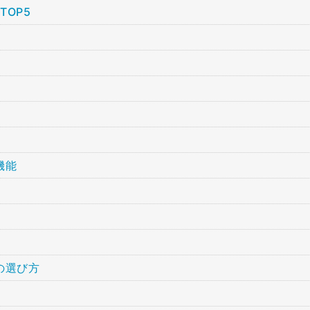
OP5
機能
の選び方