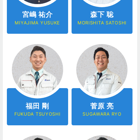
宮嶋 祐介
森下 聡
MIYAJIMA YUSUKE
MORISHITA SATOSHI
福田 剛
菅原 亮
FUKUDA TSUYOSHI
SUGAWARA RYO