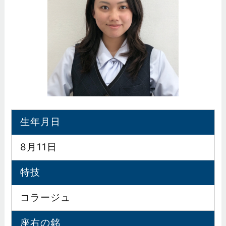
生年月日
8月11日
特技
コラージュ
座右の銘