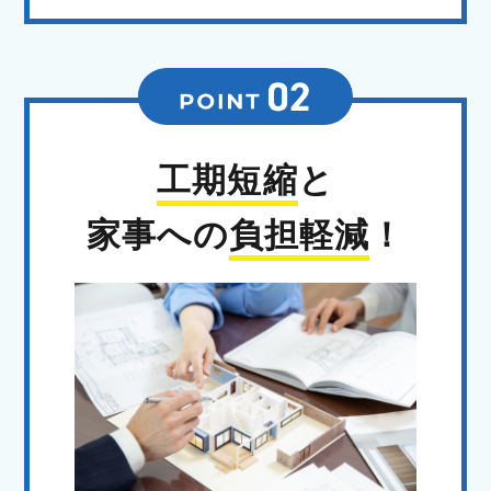
工期短縮
と
家事への
負担軽減
！