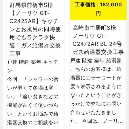
工事価格 : 182,000
群馬県前橋市S様
【ノーリツ GT-
円
C242SAR】キッチ
高崎市中居町S様
ンとお風呂の同時使
ノーリツ GT-
用でもラクラク快
C2472AR BL 24号
適！ガス給湯器交換
ガス給湯器交換工事
工事
戸建
階建
築年
給湯器
戸建
階建
築年
キッチ
こちらのお客様は、給
ン
湯器にエラーコードが
今回、「シャワーの勢
度々表示されるように
いが弱くて冬場は寒
なったということがき
い」「追い焚きなどの
っかけで弊社にお問い
機能が古くて使いづら
合わせいただきまし
い」というお悩みで給
た。 今回は、ノーリ...
湯器交換のご相談をい